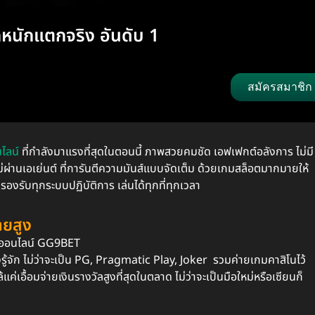
กหนักแตกจริง อันดับ 1
สมัครสมาชิก
นไลน์
ที่กำลังมาแรงที่สุดในตอนนี้ ภาพสวยคมชัด เอฟเฟกต์อลังการ ไม่มี
ม่ผ่านเอเย่นต์ ที่การันตีความมันส์แบบจัดเต็ม ด้วยเกมสล็อตมากมายให้
 รองรับทุกระบบปฏิบัติการ เล่นได้ทุกที่ทุกเวลา
ายสูง
ู้จัก ไม่ว่าจะเป็น PG, Pragmatic Play, Joker รวมค่ายเกมคาสิโนไว้
ค่เอื้อมจ่ายเงินรางวัลสูงที่สุดในตลาด ไม่ว่าจะเป็นมือใหม่หรือเซียนก็