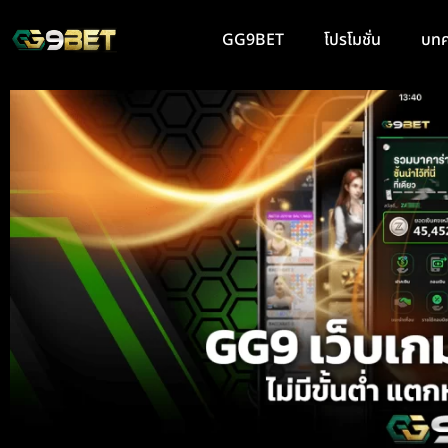
GG9BET
โปรโมชั่น
บท