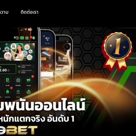
ความ
ติดต่อเรา